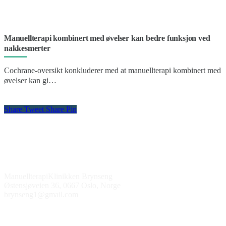
Manuellterapi kombinert med øvelser kan bedre funksjon ved
nakkesmerter
Cochrane-oversikt konkluderer med at manuellterapi kombinert med
øvelser kan gi…
Share
Tweet
Share
Pin
Kontakt oss
ManuellterapiKlinikken Brynseng
Østensjøveien 36, 0667 Oslo, Norge
brynseng1@gmail.com
Åpningstider