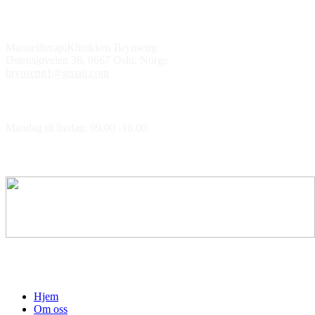
Kontakt oss
ManuellterapiKlinikken Brynseng
Østensjøveien 36, 0667 Oslo, Norge
brynseng1@gmail.com
Åpningstider
Mandag til fredag: 09.00 -16.00
Medlem av
Hjem
Om oss