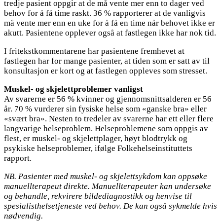
tredje pasient oppgir at de må vente mer enn to dager ved
behov for å få time raskt. 36 % rapporterer at de vanligvis
må vente mer enn en uke for å få en time når behovet ikke er
akutt. Pasientene opplever også at fastlegen ikke har nok tid.
I fritekstkommentarene har pasientene fremhevet at
fastlegen har for mange pasienter, at tiden som er satt av til
konsultasjon er kort og at fastlegen oppleves som stresset.
Muskel- og skjelettproblemer vanligst
Av svarerne er 56 % kvinner og gjennomsnittsalderen er 56
år. 70 % vurderer sin fysiske helse som «ganske bra» eller
«svært bra». Nesten to tredeler av svarerne har ett eller flere
langvarige helseproblem. Helseproblemene som oppgis av
flest, er muskel- og skjelettplager, høyt blodtrykk og
psykiske helseproblemer, ifølge Folkehelseinstituttets
rapport.
NB. Pasienter med muskel- og skjelettsykdom kan oppsøke
manuellterapeut direkte. Manuellterapeuter kan undersøke
og behandle, rekvirere bildediagnostikk og henvise til
spesialisthelsetjeneste ved behov. De kan også sykmelde hvis
nødvendig.